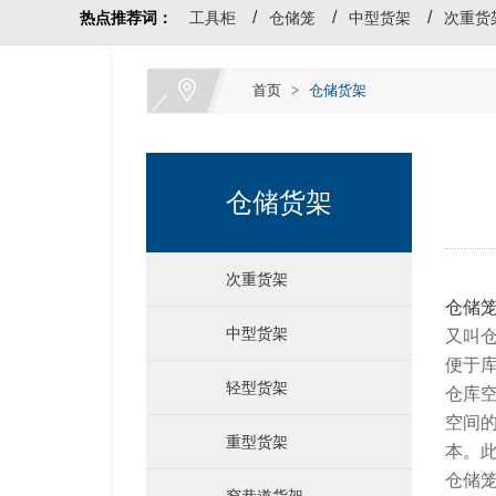
热点推荐词：
工具柜
仓储笼
中型货架
次重货
首页
>
仓储货架
仓储货架
次重货架
仓储
中型货架
又叫
便于
轻型货架
仓库
空间
重型货架
本。
仓储
窄巷道货架