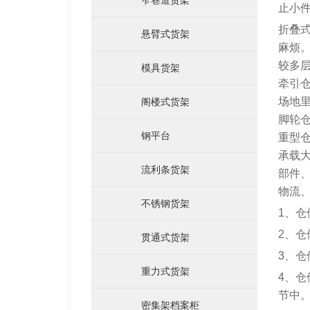
止小
折叠
悬臂式货架
麻烦
较多
模具货架
运输料架料箱
牵引
场地
阁楼式货架
脚轮
钢平台
重型
承载
流利条货架
部件
物流
不锈钢货架
1、
2、
贯通式货架
3、
重力式货架
仓储笼
4、
节中
密集架档案柜