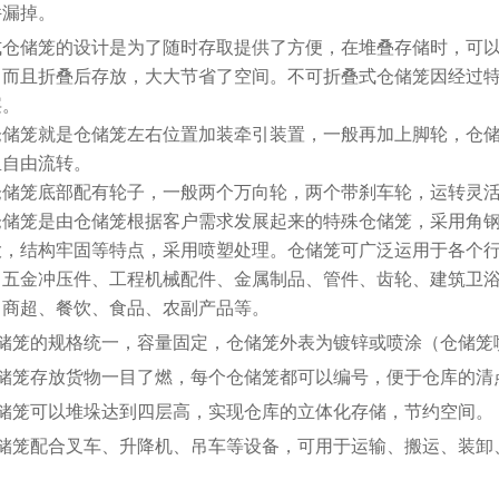
件漏掉。
式仓储笼的设计是为了随时存取提供了方便，在堆叠存储时，可
。而且折叠后存放，大大节省了空间。不可折叠式仓储笼因经过
层。
仓储笼就是仓储笼左右位置加装牵引装置，一般再加上脚轮，仓
里自由流转。
仓储笼底部配有轮子，一般两个万向轮，两个带刹车轮，运转灵
仓储笼是由仓储笼根据客户需求发展起来的特殊仓储笼，采用角
大，结构牢固等特点，采用喷塑处理。仓储笼可广泛运用于各个
、五金冲压件、工程机械配件、金属制品、管件、齿轮、建筑卫
、商超、餐饮、食品、农副产品等。
仓储笼的规格统一，容量固定，仓储笼外表为镀锌或喷涂（仓储笼
仓储笼存放货物一目了燃，每个仓储笼都可以编号，便于仓库的清
仓储笼可以堆垛达到四层高，实现仓库的立体化存储，节约空间。
仓储笼配合叉车、升降机、吊车等设备，可用于运输、搬运、装卸
。