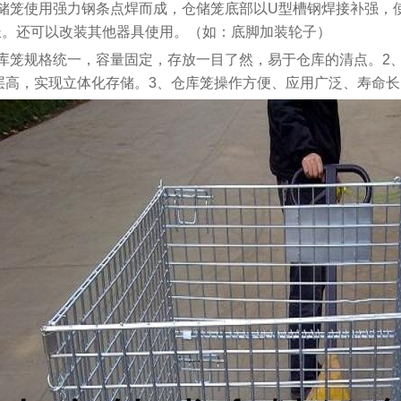
仓储笼使用强力钢条点焊而成，仓储笼底部以U型槽钢焊接补强，
长。还可以改装其他器具使用。（如：底脚加装轮子）
仓库笼规格统一，容量固定，存放一目了然，易于仓库的清点。2
四层高，实现立体化存储。3、仓库笼操作方便、应用广泛、寿命长