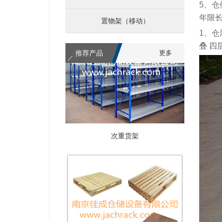
5、
年限
置物架（移动）
1、
叠 
推荐产品
更多
次重货架