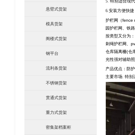
5. 特别适合
悬臂式货架
6.安装方便快
护栏网（fen
模具货架
园护栏网、铁路
按类型又分为
阁楼式货架
刺绳护栏网、p
仓库隔离栅(仓
钢平台
光性强对辅助
流利条货架
产品优点：防
主要市场: 特
次重货架
不锈钢货架
贯通式货架
重力式货架
密集架档案柜