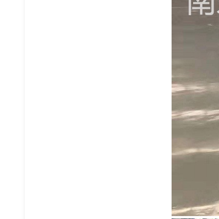
车间隔离网
窄巷道货架