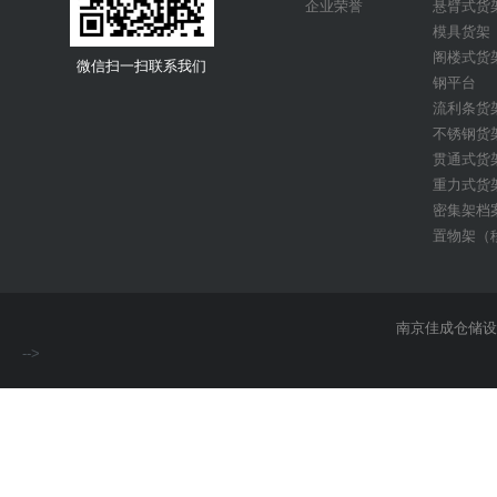
企业荣誉
悬臂式货
模具货架
阁楼式货
微信扫一扫联系我们
钢平台
流利条货
不锈钢货
贯通式货
重力式货
密集架档
置物架（
物流台车
南京佳成仓储
-->