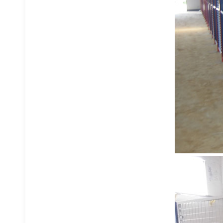
模具货架
巧固架堆垛架