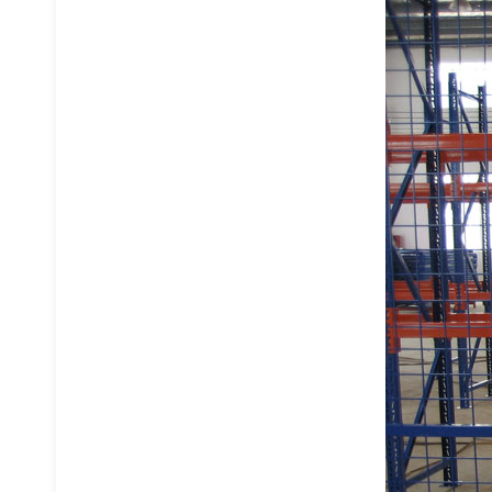
悬臂式货架