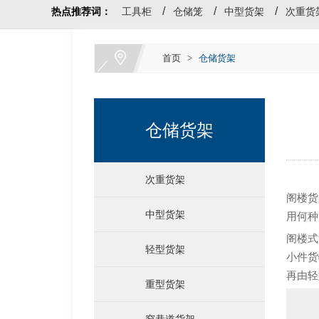
热点推荐词：
工具柜
仓储笼
中型货架
次重货
首页
>
仓储货架
仓储货架
次重货架
阁楼货
中型货架
用何种
阁楼式
轻型货架
小件货
再由轻
重型货架
窄巷道货架